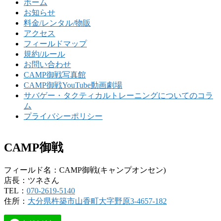
ホーム
お知らせ
料金/レンタル/物販
アクセス
フィールドマップ
規約/ルール
お問い合わせ
CAMP御戦写真館
CAMP御戦YouTube動画劇場
サバゲー・タクティカルトレーニングについてのコラ
ム
プライバシーポリシー
CAMP御戦
フィールド名：CAMP御戦(キャンプオンセン)
店長：ツネさん
TEL：
070-2619-5140
住所：
大分県杵築市山香町大字野原3-4657-182