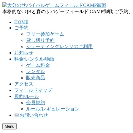
本格的なCQBと森のサバゲーフィールド CAMP御戦 ご予約、お問合わせ
HOME
ご予約
フリー参加ゲーム
貸し切り予約
シューティングレンジのご利用
お知らせ
料金/レンタル/物販
ゲーム料金
レンタル
販売商品
アクセス
フィールドマップ
規約/ルール
会員規約
ルール/レギュレーション
お問い合わせ
Menu