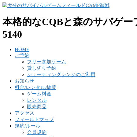
本格的なCQBと森のサバゲーフィー
5140
HOME
ご予約
フリー参加ゲーム
貸し切り予約
シューティングレンジのご利用
お知らせ
料金/レンタル/物販
ゲーム料金
レンタル
販売商品
アクセス
フィールドマップ
規約/ルール
会員規約