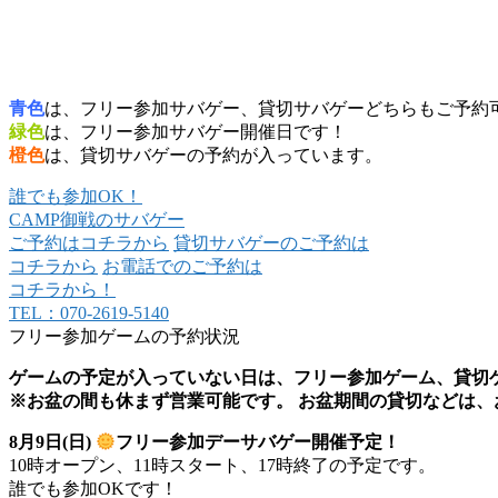
青色
は、フリー参加サバゲー、貸切サバゲーどちらもご予約
緑色
は、フリー参加サバゲー開催日です！
橙色
は、貸切サバゲーの予約が入っています。
誰でも参加OK！
CAMP御戦のサバゲー
ご予約はコチラから
貸切サバゲーのご予約は
コチラから
お電話でのご予約は
コチラから！
TEL：070-2619-5140
フリー参加ゲームの予約状況
ゲームの予定が入っていない日は、フリー参加ゲーム、貸切
※お盆の間も休まず営業可能です。 お盆期間の貸切などは、
8月9
日(日)
フリー参加デーサバゲー開催予定！
10時オープン、11時スタート、17時終了の予定です。
誰でも参加OKです！