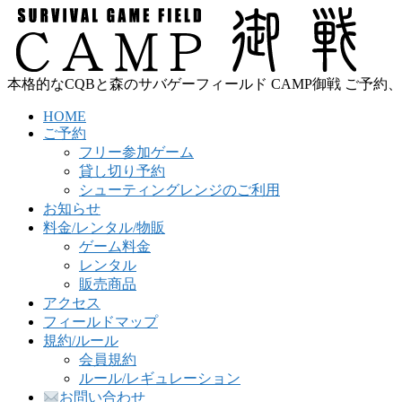
本格的なCQBと森のサバゲーフィールド CAMP御戦 ご予約、お問合わせ
HOME
ご予約
フリー参加ゲーム
貸し切り予約
シューティングレンジのご利用
お知らせ
料金/レンタル/物販
ゲーム料金
レンタル
販売商品
アクセス
フィールドマップ
規約/ルール
会員規約
ルール/レギュレーション
お問い合わせ